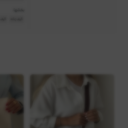
بخشها :
کیف زنانه
کیف