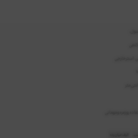
ل :
کنفی
: آستر خارجی
اده روزمره و‌مهمانی
سب
کیف میان رده