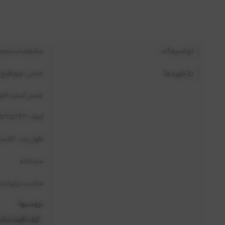
توضیحات
مشخصات محصو
بازخوردها
جنس : چرم طرح 
جنس آستر داخلی 
ابعاد : ۴۳*۲۵*۱۵
طول بند : ۵۲ سانتی متر
سه خانه
مناسب برای استف
برچسبها :
کیف با قیمت منا