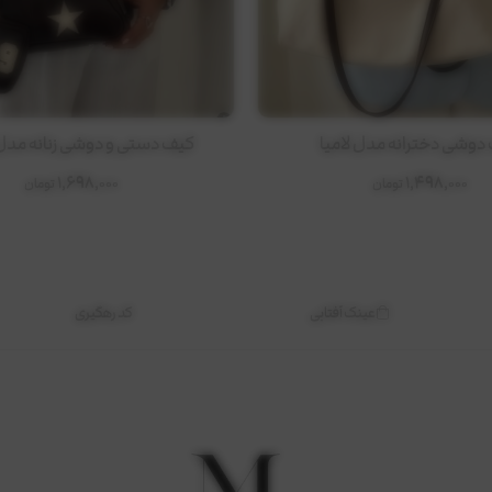
امیا
کیف دستی و دوشی زنانه مدل لوکسا
1,698,000
1,498,000
تومان
تومان
عینک آفتابی
کد رهگیری